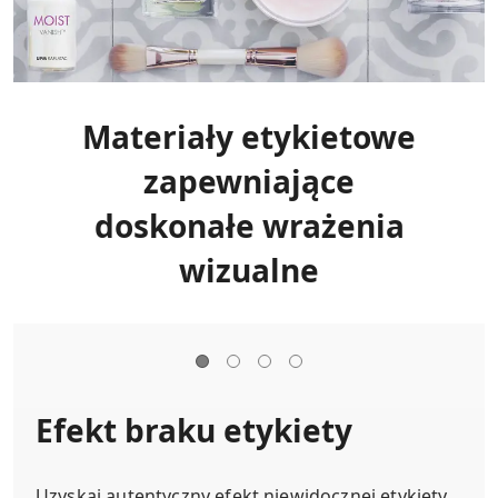
Materiały etykietowe
zapewniające
doskonałe wrażenia
wizualne
Efekt braku etykiety
Uzyskaj autentyczny efekt niewidocznej etykiety,