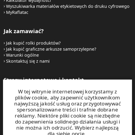
Kalkulator wydajności
Wyszukiwarka materiałów etykietowych do druku cyfrowego
MyRaflatac
Jak zamawiać?
Jak kupić rolki produktów?
Jak kupić graficzne arkusze samoprzylepne?
Warunki ogólne
Skontaktuj się z nami
Strony internetowe i kontakt
W tej witrynie internetowej korzystamy z
UPM Raflatac Graphics Solutions
plików cookie, aby zapewnić użytkownikom
UPM Raflatac Office Products
najwyższą jakość usług oraz przygotowywać
UPM Raflatac Industrial Removables
spersonalizowane treści i trafnie dobrane
reklamy. Niektóre pliki cookie są niezbędne
Kontakt
do zapewnienia solidnego działania usługi i
nie można ich odrzucić. Wybierz najlepszą
dla siebie opcję.
Niniejsza witryna jest chroniona za pomocą rozwiązania