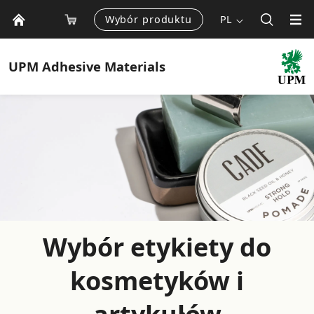
Wybór produktu
PL
UPM
Adhesive Materials
Wybór etykiety do
kosmetyków i