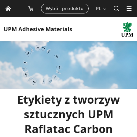
Wybór produktu
PL
UPM
Adhesive Materials
Etykiety z tworzyw
sztucznych UPM
Raflatac Carbon