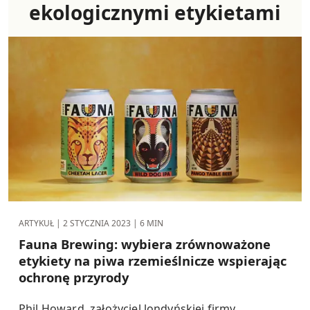
ekologicznymi etykietami
ARTYKUŁ |
2 STYCZNIA 2023
| 6 MIN
Fauna Brewing: wybiera zrównoważone
etykiety na piwa rzemieślnicze wspierając
ochronę przyrody
Phil Howard, założyciel londyńskiej firmy