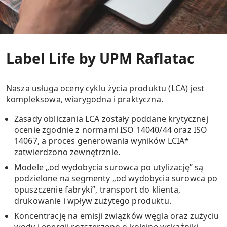
Label Life by UPM Raflatac
Nasza usługa oceny cyklu życia produktu (LCA) jest
kompleksowa, wiarygodna i praktyczna.
Zasady obliczania LCA zostały poddane krytycznej
ocenie zgodnie z normami ISO 14040/44 oraz ISO
14067, a proces generowania wyników LCIA*
zatwierdzono zewnętrznie.
Modele „od wydobycia surowca po utylizację” są
podzielone na segmenty „od wydobycia surowca po
opuszczenie fabryki”, transport do klienta,
drukowanie i wpływ zużytego produktu.
Koncentrację na emisji związków węgla oraz zużyciu
wody i energii rozszerzono o kolejne wskaźniki