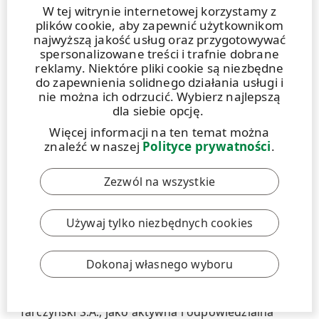
W tej witrynie internetowej korzystamy z
plików cookie, aby zapewnić użytkownikom
najwyższą jakość usług oraz przygotowywać
spersonalizowane treści i trafnie dobrane
reklamy. Niektóre pliki cookie są niezbędne
do zapewnienia solidnego działania usługi i
nie można ich odrzucić. Wybierz najlepszą
dla siebie opcję.
Więcej informacji na ten temat można
znaleźć w naszej
Polityce prywatności
.
Zezwól na wszystkie
Używaj tylko niezbędnych cookies
ARTYKUŁ |
20 STYCZNIA 2022
| 6 MIN
Tarczyński: Lider w zamykaniu pętli
Dokonaj własnego wyboru
recyklingu
Tarczyński S.A., jako aktywna i odpowiedzialna