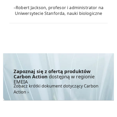
–Robert Jackson, profesor i administrator na
Uniwersytecie Stanforda, nauki biologiczne
Zapoznaj się z ofertą produktów
Carbon Action
dostępną w regionie
EMEIA
Zobacz krótki dokument dotyczący Carbon
(Europa, Bliski Wschód, Indie i Afryka) »
Action