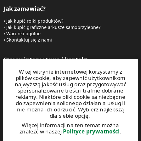
Jak zamawiać?
Jak kupić rolki produktów?
Jak kupić graficzne arkusze samoprzylepne?
Warunki ogólne
Skontaktuj się z nami
Strony internetowe i kontakt
W tej witrynie internetowej korzystamy z
UPM Raflatac Graphics Solutions
plików cookie, aby zapewnić użytkownikom
UPM Raflatac Office Products
najwyższą jakość usług oraz przygotowywać
UPM Raflatac Industrial Removables
spersonalizowane treści i trafnie dobrane
reklamy. Niektóre pliki cookie są niezbędne
Kontakt
do zapewnienia solidnego działania usługi i
nie można ich odrzucić. Wybierz najlepszą
dla siebie opcję.
Niniejsza witryna jest chroniona za pomocą rozwiązania
reCAPTCHA. Obowiązują
zasady ochrony prywatności
oraz
Więcej informacji na ten temat można
warunki korzystania
z usług Google.
znaleźć w naszej
Polityce prywatności
.