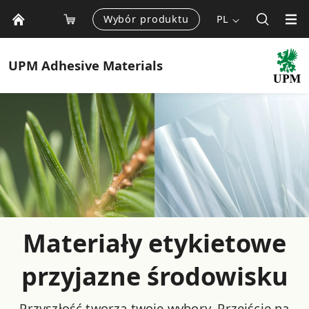
Wybór produktu
PL
UPM
Adhesive Materials
Materiały etykietowe
przyjazne środowisku
Przyszłość tworzą twoje wybory. Przejście na