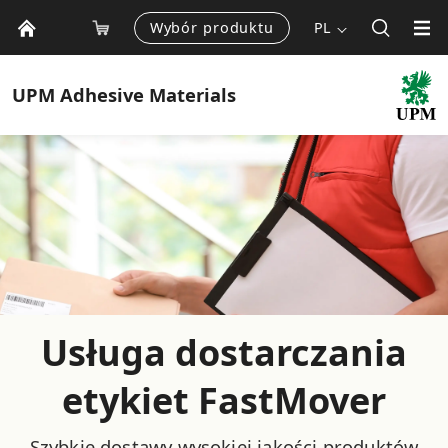
Wybór produktu
PL
UPM
Adhesive Materials
Usługa dostarczania
etykiet FastMover
Szybkie dostawy wysokiej jakości produktów