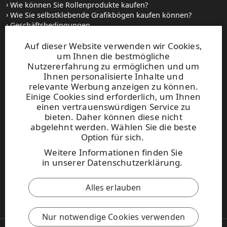
Wie können Sie Rollenprodukte kaufen?
Wie Sie selbstklebende Grafikbögen kaufen können?
Geschäftsbedingungen
Setzen Sie sich mit uns in Verbindung
Auf dieser Website verwenden wir Cookies,
um Ihnen die bestmögliche
Websites und kontakt
Nutzererfahrung zu ermöglichen und um
Ihnen personalisierte Inhalte und
relevante Werbung anzeigen zu können.
UPM Raflatac Graphics Solutions
Einige Cookies sind erforderlich, um Ihnen
UPM Raflatac Office Products
einen vertrauenswürdigen Service zu
UPM Raflatac Industrial Removables
bieten. Daher können diese nicht
abgelehnt werden. Wählen Sie die beste
Kontakt
Option für sich.
Weitere Informationen finden Sie
Diese Seite ist durch reCAPTCHA
in
unserer Datenschutzerklärung
.
geschützt.
Datenschutzerklärung
und
Nutzungsbedingungen
.
Alles erlauben
UPM Verhaltenskodex
Nur notwendige Cookies verwenden