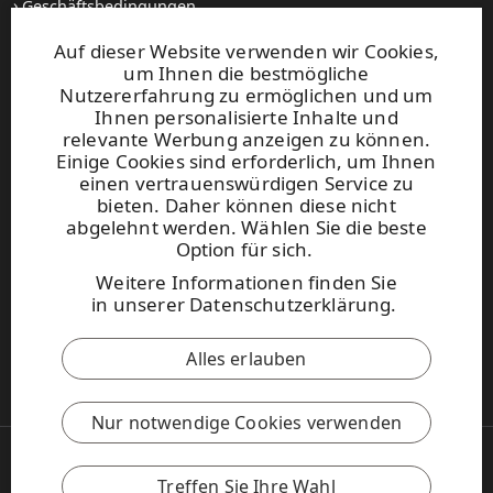
Geschäftsbedingungen
Setzen Sie sich mit uns in Verbindung
Auf dieser Website verwenden wir Cookies,
um Ihnen die bestmögliche
Websites und kontakt
Nutzererfahrung zu ermöglichen und um
Ihnen personalisierte Inhalte und
relevante Werbung anzeigen zu können.
UPM Raflatac Graphics Solutions
Einige Cookies sind erforderlich, um Ihnen
UPM Raflatac Office Products
einen vertrauenswürdigen Service zu
UPM Raflatac Industrial Removables
bieten. Daher können diese nicht
abgelehnt werden. Wählen Sie die beste
Kontakt
Option für sich.
Weitere Informationen finden Sie
Diese Seite ist durch reCAPTCHA
in
unserer Datenschutzerklärung
.
geschützt.
Datenschutzerklärung
und
Nutzungsbedingungen
.
Alles erlauben
UPM Verhaltenskodex
Nur notwendige Cookies verwenden
Copyright © 2026 UPM
UPM Global
Treffen Sie Ihre Wahl