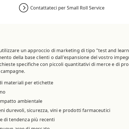
Contattateci per Small Roll Service
 utilizzare un approccio di marketing di tipo "test and lear
ento della base clienti o dall'espansione del vostro impegno
chieste specifiche con piccoli quantitativi di merce e di pr
a campagne.
i materiali per etichette
ino
'impatto ambientale
eni durevoli, sicurezza, vini e prodotti farmaceutici
te di tendenza più recenti
n nuove aree di mercato