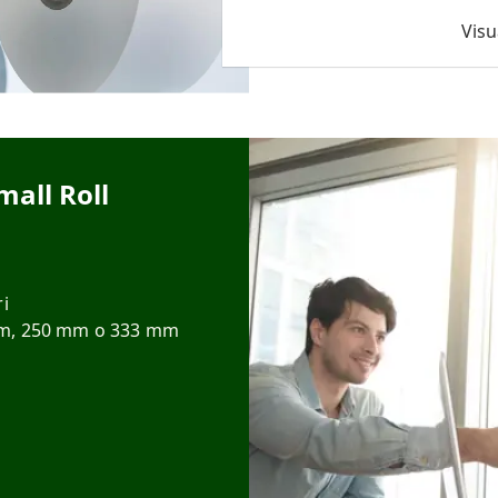
Visu
mall Roll
ri
 mm, 250 mm o 333 mm