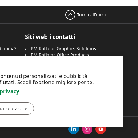
Torna all'inizio
Siti web i contatti
 bobina?
UPM Raflatac Graphics Solutions
UPM Raflatac Office Products
UPM Raflatac Industrial Removables
Contatti
contenuti personalizzati e pubblicità
utati. Scegli l'opzione migliore per te.
 privacy
.
i
Il Codice di Condotta di UPM
na selezione