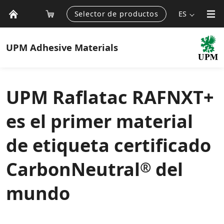
Selector de productos
ES
UPM
Adhesive Materials
UPM Raflatac RAFNXT+
es el primer material
de etiqueta certificado
CarbonNeutral
del
®
mundo