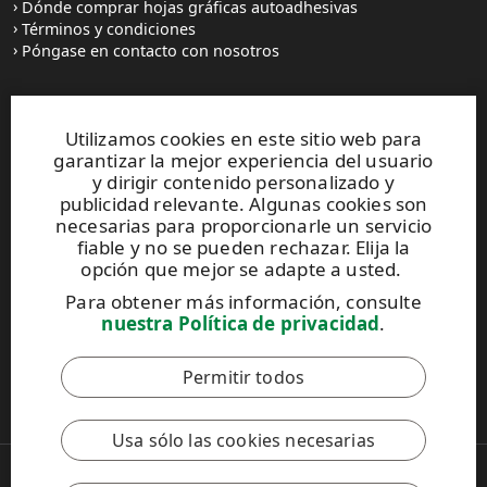
Dónde comprar hojas gráficas autoadhesivas
Términos y condiciones
Póngase en contacto con nosotros
Sitios web y contactos
Utilizamos cookies en este sitio web para
garantizar la mejor experiencia del usuario
UPM Raflatac Graphics Solutions
y dirigir contenido personalizado y
UPM Raflatac Office Products
publicidad relevante. Algunas cookies son
UPM Raflatac Industrial Removables
necesarias para proporcionarle un servicio
fiable y no se pueden rechazar. Elija la
Contactos
opción que mejor se adapte a usted.
Para obtener más información, consulte
Este sitio está protegido por reCAPTCHA y se aplican
nuestra Política de privacidad
.
la
Política de privacidad
y los
Términos de servicio
de Google.
Permitir todos
Código de Conducta de UPM
Usa sólo las cookies necesarias
Copyright © 2026 UPM