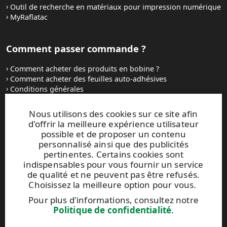
Outil de recherche en matériaux pour impression numérique
MyRaflatac
Comment passer commande ?
Comment acheter des produits en bobine ?
Comment acheter des feuilles auto-adhésives
Conditions générales
Contactez-nous
Nous utilisons des cookies sur ce site afin
d'offrir la meilleure expérience utilisateur
Sites Internet et contacts
possible et de proposer un contenu
personnalisé ainsi que des publicités
UPM Raflatac Graphics Solutions
pertinentes. Certains cookies sont
UPM Raflatac Office Products
indispensables pour vous fournir un service
UPM Raflatac Industrial Removables
de qualité et ne peuvent pas être refusés.
Choisissez la meilleure option pour vous.
Contacts
Pour plus d'informations, consultez notre
Politique de confidentialité
.
Ce site est protégé par reCAPTCHA et par la
Politique de