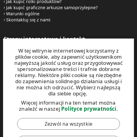
Jak kupić rolki produktów?
Jak kupić graficzne arkusze samoprzylepne?
Warunki ogólne
Skontaktuj się z nami
Strony internetowe i kontakt
W tej witrynie internetowej korzystamy z
UPM Raflatac Graphics Solutions
plików cookie, aby zapewnić użytkownikom
UPM Raflatac Office Products
najwyższą jakość usług oraz przygotowywać
UPM Raflatac Industrial Removables
spersonalizowane treści i trafnie dobrane
reklamy. Niektóre pliki cookie są niezbędne
Kontakt
do zapewnienia solidnego działania usługi i
nie można ich odrzucić. Wybierz najlepszą
dla siebie opcję.
Niniejsza witryna jest chroniona za pomocą rozwiązania
reCAPTCHA. Obowiązują
zasady ochrony prywatności
oraz
Więcej informacji na ten temat można
warunki korzystania
z usług Google.
znaleźć w naszej
Polityce prywatności
.
Zezwól na wszystkie
Kodeks postępowania UPM