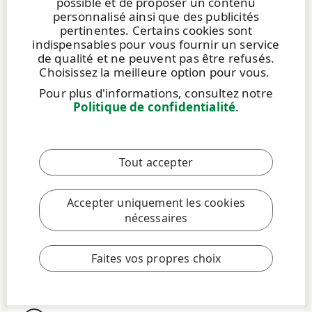
possible et de proposer un contenu
personnalisé ainsi que des publicités
pertinentes. Certains cookies sont
indispensables pour vous fournir un service
de qualité et ne peuvent pas être refusés.
Choisissez la meilleure option pour vous.
Pour plus d'informations, consultez notre
Politique de confidentialité
.
ARTICLE
|
13 JUILLET 2020
|
4 MIN
Vellamo : une solution d'étiquetage
Tout accepter
durable issue du bois
L'étiquetage durable fait partie intégrante de la
Accepter uniquement les cookies
marque Vellamo®, l'eau minérale naturelle
nécessaires
finlandaise primée. L'entreprise a récemment
adopté le matériau innovant pour étiquettes
UPM Raflatac Forest Film™ qui offre une solution
Faites vos propres choix
d'étiquetage durable issue de forêts gérées
durablement.