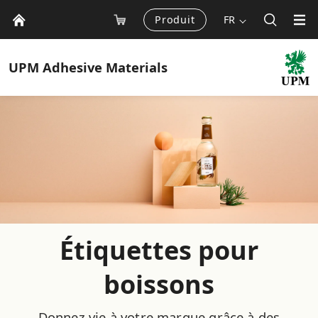
Produit
FR
UPM
Adhesive Materials
Étiquettes pour
boissons
Donnez vie à votre marque grâce à des