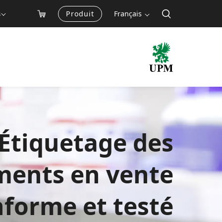
Produit
Français
s
Étiquetage des
ents en vente
nforme et testé