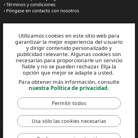
Términos y condiciones
Póngase en contacto con nosotros
Sitios web y contactos
Utilizamos cookies en este sitio web para
garantizar la mejor experiencia del usuario
UPM Raflatac Graphics Solutions
y dirigir contenido personalizado y
UPM Raflatac Office Products
publicidad relevante. Algunas cookies son
UPM Raflatac Industrial Removables
necesarias para proporcionarle un servicio
fiable y no se pueden rechazar. Elija la
Contactos
opción que mejor se adapte a usted.
Para obtener más información, consulte
Este sitio está protegido por reCAPTCHA y se aplican
nuestra Política de privacidad
.
la
Política de privacidad
y los
Términos de servicio
de Google.
Permitir todos
Código de Conducta de UPM
Usa sólo las cookies necesarias
Copyright © 2026 UPM