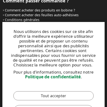
Comment passer commande ?
Comment acheter des produits en bobine ?
Comment acheter des feuilles auto-adhésives
Conditions générales
Contactez-nous
Nous utilisons des cookies sur ce site afin
d'offrir la meilleure expérience utilisateur
Sites Internet et contacts
possible et de proposer un contenu
personnalisé ainsi que des publicités
UPM Raflatac Graphics Solutions
pertinentes. Certains cookies sont
UPM Raflatac Office Products
indispensables pour vous fournir un service
UPM Raflatac Industrial Removables
de qualité et ne peuvent pas être refusés.
Choisissez la meilleure option pour vous.
Contacts
Pour plus d'informations, consultez notre
Politique de confidentialité
.
Ce site est protégé par reCAPTCHA et par la
Politique de
confidentialité
et les
Conditions d'utilisation
de Google qui
s'appliquent.
Tout accepter
Code de conduite UPM