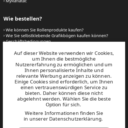
MyRaflatac
Wie bestellen?
Wie können Sie Rollenprodukte kaufen?
Wie Sie selbstklebende Grafikbögen kaufen können?
Geschäftsbedingungen
Setzen Sie sich mit uns in Verbindung
Auf dieser Website verwenden wir Cookies,
um Ihnen die bestmögliche
Websites und kontakt
Nutzererfahrung zu ermöglichen und um
Ihnen personalisierte Inhalte und
relevante Werbung anzeigen zu können.
UPM Raflatac Graphics Solutions
Einige Cookies sind erforderlich, um Ihnen
UPM Raflatac Office Products
einen vertrauenswürdigen Service zu
UPM Raflatac Industrial Removables
bieten. Daher können diese nicht
abgelehnt werden. Wählen Sie die beste
Kontakt
Option für sich.
Weitere Informationen finden Sie
Diese Seite ist durch reCAPTCHA
in
unserer Datenschutzerklärung
.
geschützt.
Datenschutzerklärung
und
Nutzungsbedingungen
.