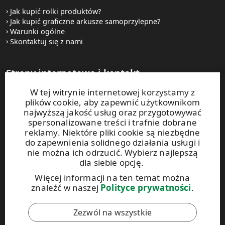
Jak kupić rolki produktów?
Jak kupić graficzne arkusze samoprzylepne?
Warunki ogólne
Skontaktuj się z nami
Strony internetowe i kontakt
W tej witrynie internetowej korzystamy z
UPM Raflatac Graphics Solutions
plików cookie, aby zapewnić użytkownikom
UPM Raflatac Office Products
najwyższą jakość usług oraz przygotowywać
UPM Raflatac Industrial Removables
spersonalizowane treści i trafnie dobrane
reklamy. Niektóre pliki cookie są niezbędne
Kontakt
do zapewnienia solidnego działania usługi i
nie można ich odrzucić. Wybierz najlepszą
dla siebie opcję.
Niniejsza witryna jest chroniona za pomocą rozwiązania
reCAPTCHA. Obowiązują
zasady ochrony prywatności
oraz
Więcej informacji na ten temat można
warunki korzystania
z usług Google.
znaleźć w naszej
Polityce prywatności
.
Zezwól na wszystkie
Kodeks postępowania UPM