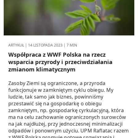
ARTYKUŁ |
14 LISTOPADA 2023
| 7 MIN
Współpraca z WWF Polska na rzecz
wsparcia przyrody i przeciwdziałania
zmianom klimatycznym
Zasoby Ziemi są ograniczone, a przyroda
funkcjonuje w zamkniętym cyklu obiegu. My
ludzie, tak samo jak biznes, powinniśmy
przestawić się na gospodarkę o obiegu
zamkniętym, np. gospodarkę cyrkulacyjną, która
ma na celu zachowanie ograniczonych surowców
na jak najdłużej, przy jednoczesnej minimalizacji
odpadów i ponownym użyciu. UPM Raflatac razem
z WWF Polska promuje gotowe rozwiązania i