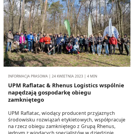
INFORMACJA PRASOWA |
24 KWIETNIA 2023
| 4 MIN
UPM Raflatac & Rhenus Logistics wspólnie
napędzają gospodarkę obiegu
zamkniętego
UPM Raflatac, wiodący producent przyjaznych
środowisku rozwiązań etykietowych, współpracuje
na rzecz obiegu zamkniętego z Grupą Rhenus,
jednym z wiodących specjalistów w dziedzinie