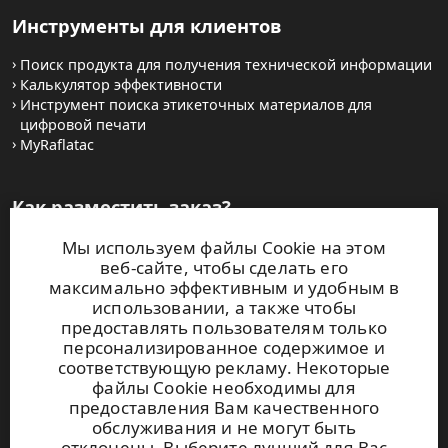
Инструменты для клиентов
Поиск продукта для получения технической информации
Калькулятор эффективности
Инструмент поиска этикеточных материалов для
цифровой печати
MyRaflatac
Как разместить заказ?
Мы используем файлы Cookie на этом
Как приобрести рулонную продукцию?
веб-сайте, чтобы сделать его
Как купить полиграфические самоклеящиеся листовые
максимально эффективным и удобным в
материалы
использовании, а также чтобы
Условия и положения
предоставлять пользователям только
Свяжитесь с нами
персонализированное содержимое и
соответствующую рекламу. Некоторые
Веб-сайты
файлы Cookie необходимы для
предоставления Вам качественного
обслуживания и не могут быть
UPM Raflatac Graphics Solutions
отклонены. Выберите лучший для Вас
UPM Raflatac Office Products