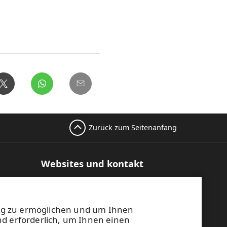
Zurück zum Seitenanfang
Websites und kontakt
te
UPM Raflatac Graphics Solutions
UPM Raflatac Office Products
kbögen
UPM Raflatac Industrial Removables
ng zu ermöglichen und um Ihnen
nd erforderlich, um Ihnen einen
Kontakt