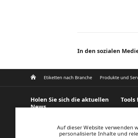
In den sozialen Medie
Etiketten nach Branche
Produkte und Serv
Holen Sie sich die aktuellen
Tools
News
Produk
Inform
Abonnieren Sie unseren Newsletter
Effizie
Blogs und Artikel
Auf dieser Website verwenden 
Etikett
Case studies
personalisierte Inhalte und re
Digita
Ihre Ansprechpartnerin