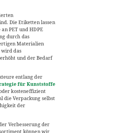
ierten
nd. Die Etiketten lassen
te an PET und HDPE
ng durch das
rtigen Materialien
 wird das
 erhöht und der Bedarf
kteure entlang der
rategie für Kunststoffe
oder kosteneffizient
hl die Verpackung selbst
higkeit der
i der Verbesserung der
sortiment können wir