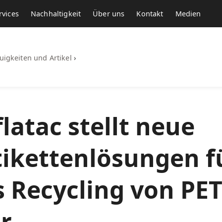
rvices
Nachhaltigkeit
Über uns
Kontakt
Medien
uigkeiten und Artikel
›
atac stellt neue
tikettenlösungen f
s Recycling von PE
r