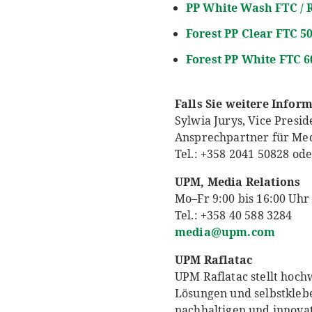
PP
White Wash
FTC /
Forest PP Clear FTC 5
Forest PP White FTC 
Falls Sie weitere Infor
Sylwia Jurys, Vice Presi
Ansprechpartner für Medi
Tel.: +358 2041 50828 o
UPM, Media Relations
Mo–Fr 9:00 bis 16:00 Uhr
Tel.: +358 40 588 3284
media@upm.com
UPM Raflatac
UPM Raflatac stellt hoch
Lösungen und selbstkleb
nachhaltigen und innovat