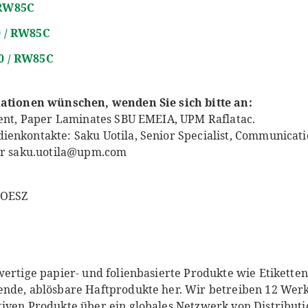
 RW85C
0 / RW85C
60 / RW85C
mationen wünschen, wenden Sie sich bitte an:
dent, Paper Laminates SBU EMEIA, UPM Raflatac.
enkontakte: Saku Uotila, Senior Specialist, Communicati
der saku.uotila@upm.com
 OESZ
wertige papier- und folienbasierte Produkte wie Etiketten
ende, ablösbare Haftprodukte her. Wir betreiben 12 Wer
iven Produkte über ein globales Netzwerk von Distributi