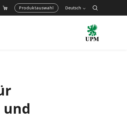
Produktauswahl
Deutsch
ür
T und