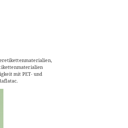
retikettenmaterialien,
tikettenmaterialien
igkeit mit PET- und
aflatac.