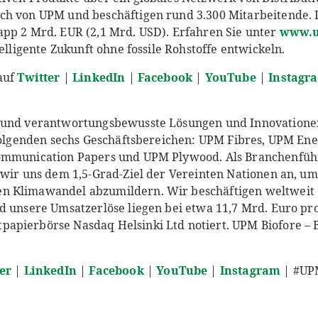
ch von UPM und beschäftigen rund 3.300 Mitarbeitende. I
pp 2 Mrd. EUR (2,1 Mrd. USD). Erfahren Sie unter
www.u
telligente Zukunft ohne fossile Rohstoffe entwickeln.
auf
Twitter
|
LinkedIn
|
Facebook
|
YouTube
|
Instagr
 und verantwortungsbewusste Lösungen und Innovationen
 folgenden sechs Geschäftsbereichen: UPM Fibres, UPM En
ommunication Papers und UPM Plywood. Als Branchenfüh
 wir uns dem 1,5-Grad-Ziel der Vereinten Nationen an, um
n Klimawandel abzumildern. Wir beschäftigen weltweit
d unsere Umsatzerlöse liegen bei etwa 11,7 Mrd. Euro pro
pierbörse Nasdaq Helsinki Ltd notiert. UPM Biofore – B
er
|
LinkedIn
|
Facebook
|
YouTube
|
Instagram
| #UP