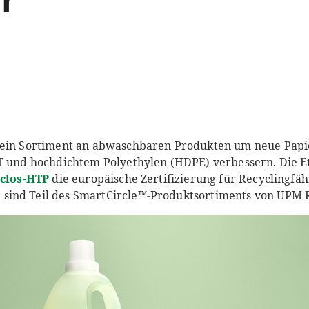
sein Sortiment an abwaschbaren Produkten um neue Papie
T und hochdichtem Polyethylen (HDPE) verbessern. Die E
yclos-HTP
die europäische Zertifizierung für Recyclingfäh
ind Teil des SmartCircle™-Produktsortiments von UPM R