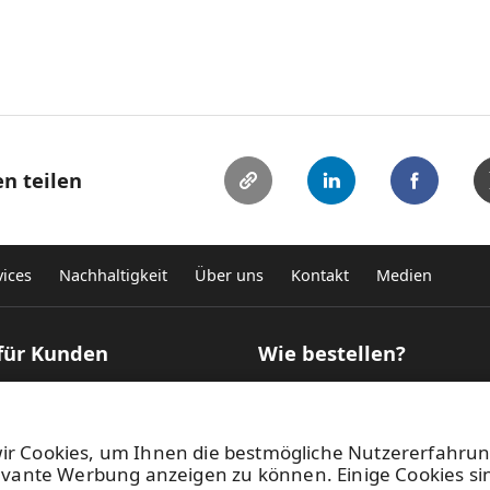
n teilen
ices
Nachhaltigkeit
Über uns
Kontakt
Medien
 für Kunden
Wie bestellen?
tauswahl für technische
Wie können Sie Rollenproduk
ationen
kaufen?
nzrechner
Wie Sie selbstklebende Grafi
wir Cookies, um Ihnen die bestmögliche Nutzererfahru
enmaterialsuche für
kaufen können?
levante Werbung anzeigen zu können. Einige Cookies si
ldruck
Geschäftsbedingungen