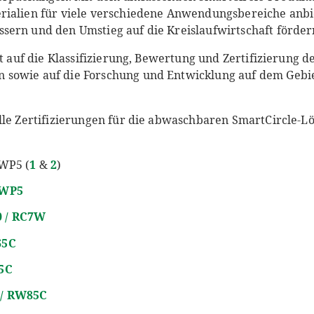
rialien für viele verschiedene Anwendungsbereiche anbie
ern und den Umstieg auf die Kreislaufwirtschaft fördern“
st auf die Klassifizierung, Bewertung und Zertifizierung d
sowie auf die Forschung und Entwicklung auf dem Gebie
alle Zertifizierungen für die abwaschbaren SmartCircle-
RWP5 (
1
&
2
)
RWP5
0 / RC7W
65C
65C
 / RW85C