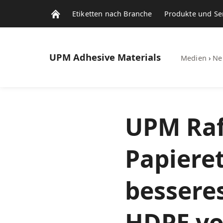
Etiketten nach Branche
Produkte und Se
UPM
Adhesive Materials
Medien
›
Ne
UPM Rafl
Papiere
bessere
HDPE vo