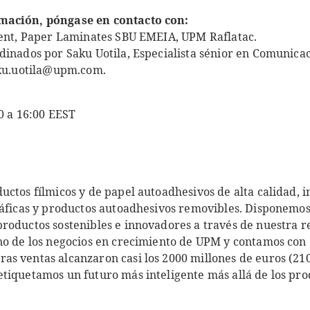
mación, póngase en contacto con:
dent, Paper Laminates SBU EMEIA, UPM Raflatac.
dinados por Saku Uotila, Especialista sénior en Comunica
aku.uotila@upm.com.
0 a 16:00 EEST
ctos fílmicos y de papel autoadhesivos de alta calidad, i
ráficas y productos autoadhesivos removibles. Disponemos
roductos sostenibles e innovadores a través de nuestra r
no de los negocios en crecimiento de UPM y contamos co
s ventas alcanzaron casi los 2000 millones de euros (210
tiquetamos un futuro más inteligente más allá de los prod