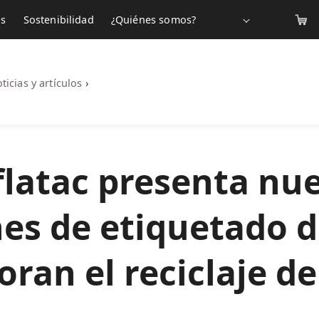
os
Sostenibilidad
¿Quiénes somos?
ticias y artículos
›
latac presenta nu
nes de etiquetado d
ran el reciclaje de