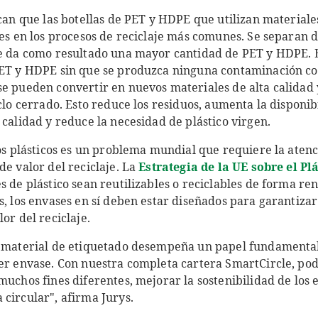
ican que las botellas de PET y HDPE que utilizan material
les en los procesos de reciclaje más comunes. Se separan 
ue da como resultado una mayor cantidad de PET y HDPE. 
PET y HDPE sin que se produzca ninguna contaminación co
se pueden convertir en nuevos materiales de alta calidad
iclo cerrado. Esto reduce los residuos, aumenta la disponi
 calidad y reduce la necesidad de plástico virgen.
uos plásticos es un problema mundial que requiere la atenc
de valor del reciclaje. La
Estrategia de la UE sobre el Pl
s de plástico sean reutilizables o reciclables de forma re
s, los envases en sí deben estar diseñados para garantizar 
or del reciclaje.
l material de etiquetado desempeña un papel fundamental
ier envase. Con nuestra completa cartera SmartCircle, po
muchos fines diferentes, mejorar la sostenibilidad de los 
circular", afirma Jurys.