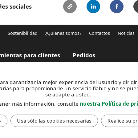
es sociales
Sostenibilidad
¿Quiénes somos?
Contactos
Noticias
mientas para clientes
Pedidos
or de productos para obtener
¿Cómo se adquieren los prod
ación técnica
rollo?
dora de eficiencia
Dónde comprar hojas gráfica
para garantizar la mejor experiencia del usuario y dirigi
or de materiales para
autoadhesivas
rias para proporcionarle un servicio fiable y no se pued
ón digital
Términos y condiciones
se adapte a usted.
atac
Póngase en contacto con nos
ener más información, consulte
nuestra Política de pr
an la
Política de privacidad
y los
Términos de servicio
de Google.
s
Usa sólo las cookies necesarias
Realice su p