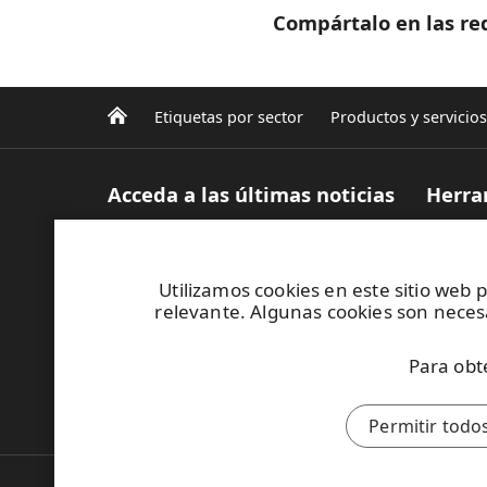
Compártalo en las red
Etiquetas por sector
Productos y servicios
Acceda a las últimas noticias
Herra
Regístrese para recibir nuestra
Select
newsletter
inform
Artículos (en Inglés)
Calcula
Utilizamos cookies en este sitio web 
Casos prácticos
Buscad
relevante. Algunas cookies son necesa
Banco de imágenes
impresi
MyRafl
Para obt
Este sitio está protegido por reCAPTCHA y se aplic
Permitir todo