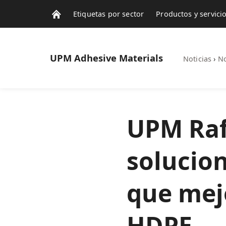
Etiquetas por sector
Productos y servici
Contactos
Noticias
UPM
Adhesive Materials
Noticias
›
No
UPM Raf
solucio
que mejo
HDPE