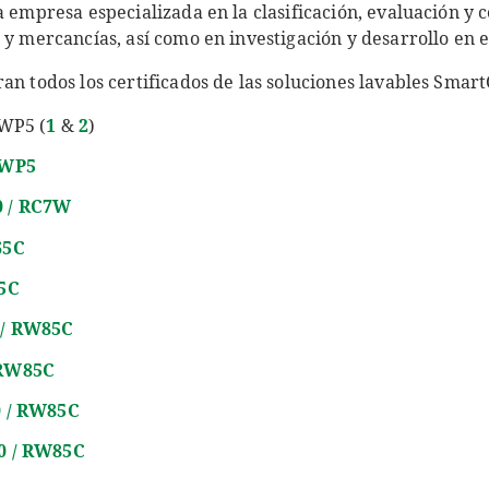
a empresa especializada en la clasificación, evaluación y c
 y mercancías, así como en investigación y desarrollo en 
an todos los certificados de las soluciones lavables Smar
RWP5 (
1
&
2
)
RWP5
0 / RC7W
65C
65C
 / RW85C
 RW85C
0 / RW85C
60 / RW85C