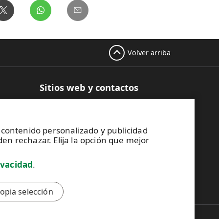
Volver arriba
Sitios web y contactos
uctos en
UPM Raflatac Graphics Solutions
UPM Raflatac Office Products
s
UPM Raflatac Industrial Removables
r contenido personalizado y publicidad
en rechazar. Elija la opción que mejor
Contactos
otros
ivacidad
.
Código de Conducta de UPM
ropia selección