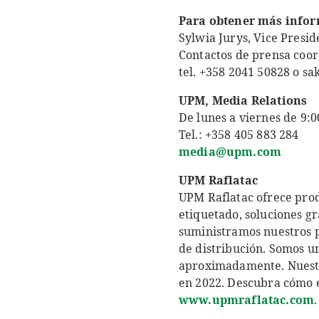
Para obtener más infor
Sylwia Jurys, Vice Presi
Contactos de prensa coor
tel. +358 2041 50828 o s
UPM, Media Relations
De lunes a viernes de 9:0
Tel.: +358 405 883 284
media@upm.com
UPM Raflatac
UPM Raflatac ofrece produ
etiquetado, soluciones g
suministramos nuestros p
de distribución. Somos u
aproximadamente. Nuestra
en 2022. Descubra cómo e
www.upmraflatac.com
.