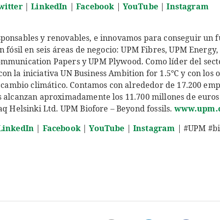
witter
|
LinkedIn
|
Facebook
|
YouTube
|
Instagram
ponsables y renovables, e innovamos para conseguir un f
en fósil en seis áreas de negocio: UPM Fibres, UPM Energy
ommunication Papers y UPM Plywood. Como líder del secto
 la iniciativa UN Business Ambition for 1.5°C y con los o
el cambio climático. Contamos con alrededor de 17.200 em
s alcanzan aproximadamente los 11.700 millones de euros
aq Helsinki Ltd. UPM Biofore – Beyond fossils.
www.upm.
LinkedIn
|
Facebook
|
YouTube
|
Instagram
| #UPM #bi