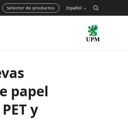
Selector de productos
Español
evas
e papel
 PET y