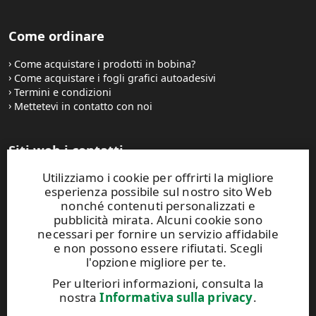
Come ordinare
Come acquistare i prodotti in bobina?
Come acquistare i fogli grafici autoadesivi
Termini e condizioni
Mettetevi in contatto con noi
Siti web i contatti
Utilizziamo i cookie per offrirti la migliore
UPM Raflatac Graphics Solutions
esperienza possibile sul nostro sito Web
UPM Raflatac Office Products
nonché contenuti personalizzati e
UPM Raflatac Industrial Removables
pubblicità mirata. Alcuni cookie sono
necessari per fornire un servizio affidabile
Contatti
e non possono essere rifiutati. Scegli
l'opzione migliore per te.
Questo sito Web è protetto da reCAPTCHA e si applicano
Per ulteriori informazioni, consulta la
l'
Informativa sulla privacy di Google
e i
Termini di servizio di
nostra
Informativa sulla privacy
.
Google
.