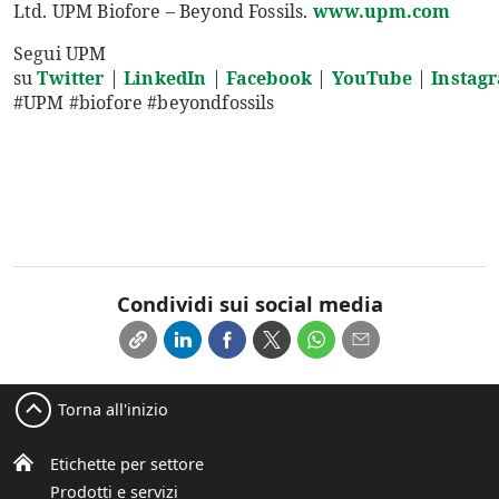
Ltd. UPM Biofore – Beyond Fossils.
www.upm.com
Segui UPM
su
Twitter
|
LinkedIn
|
Facebook
|
YouTube
|
Instag
#UPM #biofore #beyondfossils
Condividi sui social media
Torna all'inizio
Etichette per settore
Prodotti e servizi