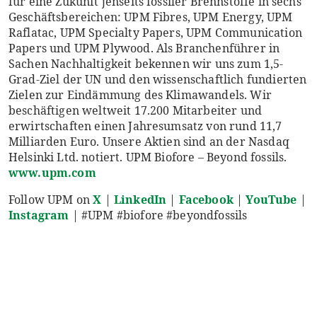
für eine Zukunft jenseits fossiler Brennstoffe in sechs
Geschäftsbereichen: UPM Fibres, UPM Energy, UPM
Raflatac, UPM Specialty Papers, UPM Communication
Papers und UPM Plywood. Als Branchenführer in
Sachen Nachhaltigkeit bekennen wir uns zum 1,5-
Grad-Ziel der UN und den wissenschaftlich fundierten
Zielen zur Eindämmung des Klimawandels. Wir
beschäftigen weltweit 17.200 Mitarbeiter und
erwirtschaften einen Jahresumsatz von rund 11,7
Milliarden Euro. Unsere Aktien sind an der Nasdaq
Helsinki Ltd. notiert. UPM Biofore – Beyond fossils.
www.upm.com
Follow UPM on
X
|
LinkedIn
|
Facebook
|
YouTube
|
Instagram
| #UPM #biofore #beyondfossils