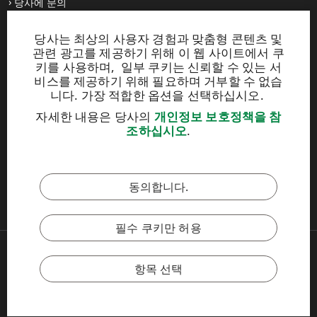
당사에 문의
당사는 최상의 사용자 경험과 맞춤형 콘텐츠 및
웹사이트
관련 광고를 제공하기 위해 이 웹 사이트에서 쿠
키를 사용하며, 일부 쿠키는 신뢰할 수 있는 서
UPM Raflatac Graphics Solutions
비스를 제공하기 위해 필요하며 거부할 수 없습
UPM Raflatac Office Products
니다. 가장 적합한 옵션을 선택하십시오.
UPM Raflatac Industrial Removables
자세한 내용은 당사의
개인정보 보호정책을 참
조하십시오
.
이 사이트는 reCAPTCHA에 의해 보호되며
Google 개인정보 보호정
책
및
서비스 약관
이 적용됩니다.
동의합니다.
UPM 윤리강령
필수 쿠키만 허용
Copyright © 2026 UPM
UPM 글로벌
항목 선택
법적 고지 사항
개인정보 보호정책
쿠키 정책 설정