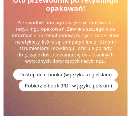
opakowań!
Przewodnik pomaga zwiększyć możliwości
recyklingu opakowań. Zawiera szczegółowe
informacje na temat innowacyjnych materiałów
na etykiety, które są kompatybilne z różnymi
strumieniami recyklingu i oferuje porady
dotyczące dostosowania się do aktualnych
wytycznych dotyczących recyklingu.
Dostęp do e-booka (w języku angielskim)
Pobierz e-book (PDF w języku polskim)