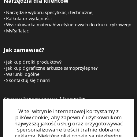
Narzędzia dla klientów
Narzędzie wyboru specyfikacji technicznej
Kalkulator wydajności
Wyszukiwarka materiałów etykietowych do druku cyfrowego
MyRaflatac
Jak zamawiać?
Jak kupić rolki produktów?
Jak kupić graficzne arkusze samoprzylepne?
Warunki ogólne
Skontaktuj się z nami
Strony internetowe i kontakt
W tej witrynie internetowej korzystamy z
UPM Raflatac Graphics Solutions
plików cookie, aby zapewnić użytkownikom
UPM Raflatac Office Products
najwyższą jakość usług oraz przygotowywać
UPM Raflatac Industrial Removables
spersonalizowane treści i trafnie dobrane
reklamy. Niektóre pliki cookie są niezbędne
Kontakt