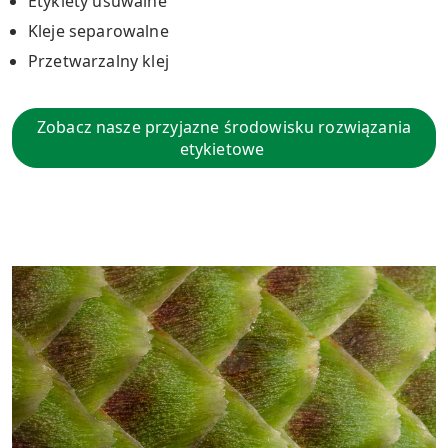
Etykiety usuwalne
Kleje separowalne
Przetwarzalny klej
Zobacz nasze przyjazne środowisku rozwiązania
etykietowe