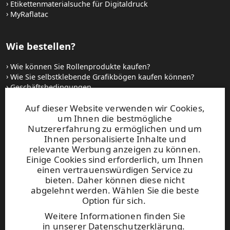
Etikettenmaterialsuche für Digitaldruck
MyRaflatac
Wie bestellen?
Wie können Sie Rollenprodukte kaufen?
Wie Sie selbstklebende Grafikbögen kaufen können?
Geschäftsbedingungen
Setzen Sie sich mit uns in Verbindung
Auf dieser Website verwenden wir Cookies,
um Ihnen die bestmögliche
Websites und kontakt
Nutzererfahrung zu ermöglichen und um
Ihnen personalisierte Inhalte und
relevante Werbung anzeigen zu können.
UPM Raflatac Graphics Solutions
Einige Cookies sind erforderlich, um Ihnen
UPM Raflatac Office Products
einen vertrauenswürdigen Service zu
UPM Raflatac Industrial Removables
bieten. Daher können diese nicht
abgelehnt werden. Wählen Sie die beste
Kontakt
Option für sich.
Weitere Informationen finden Sie
Diese Seite ist durch reCAPTCHA
in
unserer Datenschutzerklärung
.