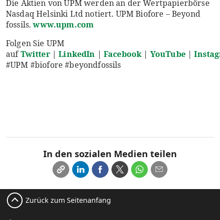
Die Aktien von UPM werden an der Wertpapierbörse
Nasdaq Helsinki Ltd notiert. UPM Biofore – Beyond
fossils.
www.upm.com
Folgen Sie UPM
auf
Twitter
|
LinkedIn
|
Facebook
|
YouTube
|
Insta
#UPM #biofore #beyondfossils
In den sozialen Medien teilen
Zurück zum Seitenanfang