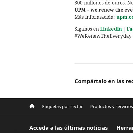
300 millones de euros. Nu
UPM – we renew the ev
Más información:
upm.c
Síganos en
LinkedIn
|
Fa
#WeRenewTheEveryday
Compártalo en las red
Etiquetas por sector
Productos y servicios
Acceda a las últimas noticias
Herra