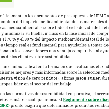
máticamente a los documentos de presupuesto de UPM Rafl
completa del impacto medioambiental de los materiales de
cas medioambientales sobre todo el ciclo de vida de la et
 y minimizar su huella, incluso en la fase inicial de comp
el 70 % y el 90 % del impacto medioambiental total de lo
 en tiempo real es fundamental para ayudarles a tomar dec
onan a los convertidores una ventaja competitiva al ayu
as de los clientes sobre sostenibilidad.
 un cambio radical en la forma en que evaluamos el rend
cisiones mejores y más informadas sobre la selección m
nuestra visión de cero residuos», afirma
Jason Fuller
, di
opea líder en el sector del embalaje.
n las normativas de sostenibilidad corporativa, el acceso
tos es más crucial que nunca. El
Reglamento sobre dise
ESPR)
pronto exigirá que determinados productos vendido