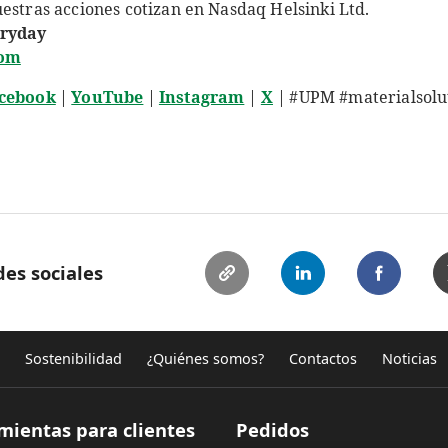
estras acciones cotizan en Nasdaq Helsinki Ltd.
eryday
om
cebook
|
YouTube
|
Instagram
|
X
| #UPM #materialsolu
es sociales
Sostenibilidad
¿Quiénes somos?
Contactos
Noticias
mientas para clientes
Pedidos