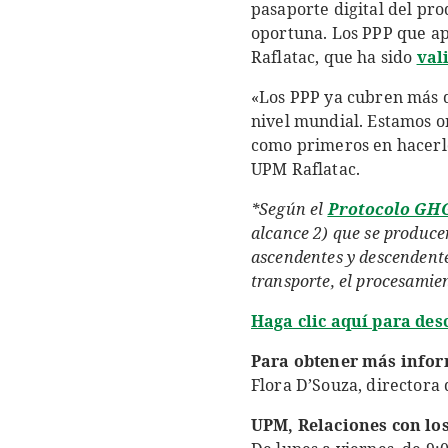
pasaporte digital del pr
oportuna. Los PPP que ap
Raflatac, que ha sido
val
«Los PPP ya cubren más d
nivel mundial. Estamos or
como primeros en hacerlo
UPM Raflatac.
*Según el
Protocolo GH
alcance 2) que se producen
ascendentes y descendentes
transporte, el procesamien
Haga clic aquí para de
Para obtener más infor
Flora D’Souza, directora
UPM, Relaciones con lo