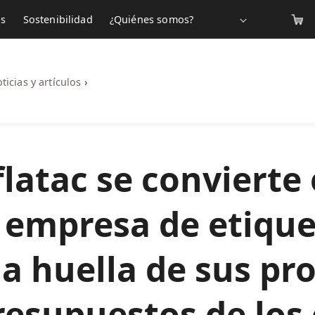
os
Sostenibilidad
¿Quiénes somos?
ticias y artículos
›
atac se convierte 
 empresa de etiqu
la huella de sus pr
resupuestos de los 