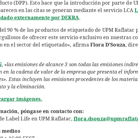
oducto (DPP). Esto hace que la introducción por parte de 
arecen en las citas se generan mediante el servicio LCA
L
idado externamente por DEKRA
.
el 90 % de los productos de etiquetado de UPM Raflatac 
gullosos de ofrecer este servicio exclusivo en nuestras cot
 en el sector del etiquetado», afirma
Flora D’Souza
, dir
G
, «las emisiones de alcance 3 son todas las emisiones indire
 en la cadena de valor de la empresa que presenta el inform
». Estas incluyen las emisiones procedentes de los material
to y la eliminación.
scargar imágenes.
mación, póngase en contacto con:
 de Label Life en UPM Raflatac,
flora.dsouza@upmraflat
s medios