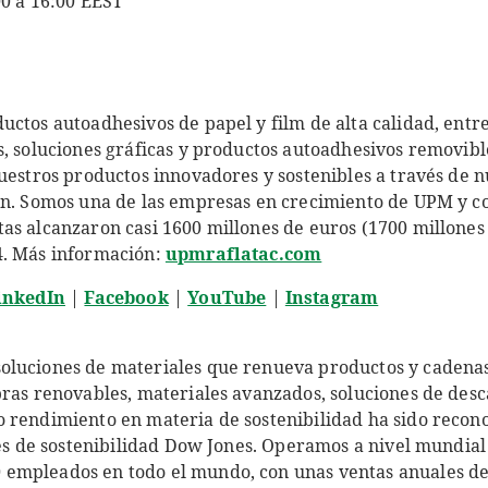
00 a 16:00 EEST
ctos autoadhesivos de papel y film de alta calidad, entre
s, soluciones gráficas y productos autoadhesivos removib
uestros productos innovadores y sostenibles a través de n
ón. Somos una de las empresas en crecimiento de UPM y 
as alcanzaron casi 1600 millones de euros (1700 millones
4. Más información:
upmraflatac.com
inkedIn
|
Facebook
|
YouTube
|
Instagram
oluciones de materiales que renueva productos y cadenas
bras renovables, materiales avanzados, soluciones de des
 rendimiento en materia de sostenibilidad ha sido recono
ices de sostenibilidad Dow Jones. Operamos a nivel mundia
empleados en todo el mundo, con unas ventas anuales 