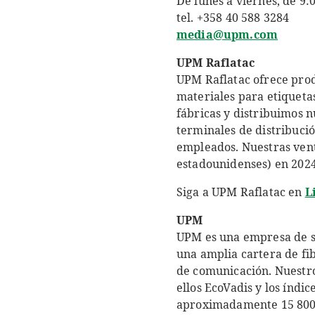
De lunes a viernes, de 9:
tel. +358 40 588 3284
media@upm.com
UPM Raflatac
UPM Raflatac ofrece produ
materiales para etiqueta
fábricas y distribuimos n
terminales de distribuci
empleados. Nuestras vent
estadounidenses) en 202
Siga a UPM Raflatac en
L
UPM
UPM es una empresa de s
una amplia cartera de fi
de comunicación. Nuestro
ellos EcoVadis y los índ
aproximadamente 15 800 