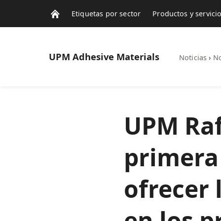
Etiquetas por sector
Productos y servici
Contactos
Noticias
UPM
Adhesive Materials
Noticias
›
No
UPM Rafl
primera
ofrecer 
en los p